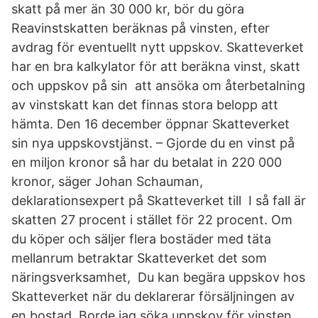
skatt på mer än 30 000 kr, bör du göra
Reavinstskatten beräknas på vinsten, efter
avdrag för eventuellt nytt uppskov. Skatteverket
har en bra kalkylator för att beräkna vinst, skatt
och uppskov på sin att ansöka om återbetalning
av vinstskatt kan det finnas stora belopp att
hämta. Den 16 december öppnar Skatteverket
sin nya uppskovstjänst. – Gjorde du en vinst på
en miljon kronor så har du betalat in 220 000
kronor, säger Johan Schauman,
deklarationsexpert på Skatteverket till I så fall är
skatten 27 procent i stället för 22 procent. Om
du köper och säljer flera bostäder med täta
mellanrum betraktar Skatteverket det som
näringsverksamhet, Du kan begära uppskov hos
Skatteverket när du deklarerar försäljningen av
en bostad, Borde jag söka uppskov för vinsten