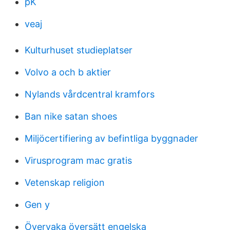
pK
veaj
Kulturhuset studieplatser
Volvo a och b aktier
Nylands vårdcentral kramfors
Ban nike satan shoes
Miljöcertifiering av befintliga byggnader
Virusprogram mac gratis
Vetenskap religion
Gen y
Övervaka översätt engelska